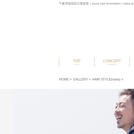
千葉市稲毛区の美容室｜rocca hair innovation / nana by
TOP
CONCEPT
トップ
コンセプト
HOME
»
GALLERY »
HAIR STYLE(nana)
»