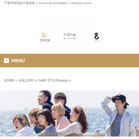
千葉市稲毛区の美容室｜rocca hair innovation / nana by rocca
MENU
HOME
»
GALLERY »
HAIR STYLE(nana)
»