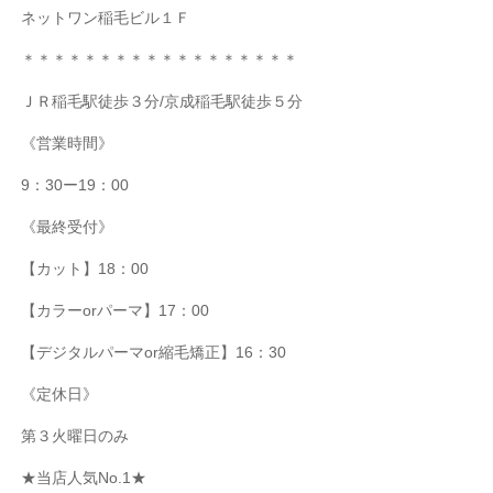
ネットワン稲毛ビル１Ｆ
＊＊＊＊＊＊＊＊＊＊＊＊＊＊＊＊＊＊
ＪＲ稲毛駅徒歩３分
/
京成稲毛駅徒歩５分
《営業時間》
9
：
30
ー
19
：
00
《最終受付》
【カット】
18
：
00
【カラー
or
パーマ】
17
：
00
【デジタルパーマ
or
縮毛矯正】
16
：
30
《定休日》
第３火曜日のみ
★
当店人気
No.1★