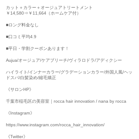
カット＋カラー＋オージュアトリートメント
￥
14,580
⇒￥
11,664
（ホームケア付）
■
ロング料金なし
■
口コミ平均
4.9
■
平日・学割クーポンあります！
Aujua/
オージュア
/
ケアブリーチ
/
ヴィラロドラ
/
アディクシー
ハイライト
/
インナーカラー
/
グラデーションカラー
/
外国人風
/
ヘッ
ドスパ
/
白髪染め
/
縮毛矯正
《サロン
HP
》
千葉市稲毛区の美容室｜
rocca hair innovation / nana by rocca
《
Instagram
》
https://www.instagram.com/rocca_hair_innovation/
《
Twitter
》