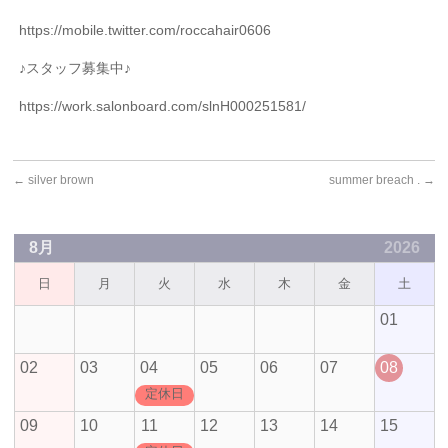
https://mobile.twitter.com/roccahair0606
♪
スタッフ募集中♪
https://work.salonboard.com/slnH000251581/
←
silver brown
summer breach .
→
8月
2026
日
月
火
水
木
金
土
01
02
03
04
05
06
07
08
定休日
09
10
11
12
13
14
15