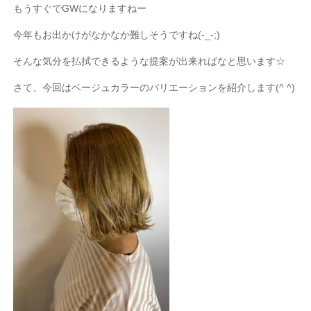
もうすぐで
GW
になりますねー
今年もお出かけがなかなか難しそうですね
(-_-;)
そんな気分を払拭できるような提案が出来ればなと思います
☆
さて、今回はベージュカラーのバリエーションを紹介します
(^ ^)