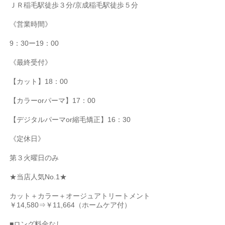
ＪＲ稲毛駅徒歩３分
/
京成稲毛駅徒歩５分
《営業時間》
9
：
30
ー
19
：
00
《最終受付》
【カット】
18
：
00
【カラー
or
パーマ】
17
：
00
【デジタルパーマ
or
縮毛矯正】
16
：
30
《定休日》
第３火曜日のみ
★
当店人気
No.1★
カット＋カラー＋オージュアトリートメント
￥
14,580
⇒￥
11,664
（ホームケア付）
■
ロング料金なし