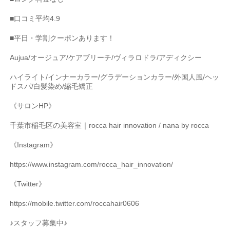
■
口コミ平均
4.9
■
平日・学割クーポンあります！
Aujua/
オージュア
/
ケアブリーチ
/
ヴィラロドラ
/
アディクシー
ハイライト
/
インナーカラー
/
グラデーションカラー
/
外国人風
/
ヘッ
ドスパ
/
白髪染め
/
縮毛矯正
《サロン
HP
》
千葉市稲毛区の美容室｜
rocca hair innovation / nana by rocca
《
Instagram
》
https://www.instagram.com/rocca_hair_innovation/
《
Twitter
》
https://mobile.twitter.com/roccahair0606
♪
スタッフ募集中♪