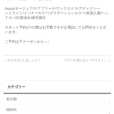
Aujua/オージュア/ケアブリーチ/ヴィラロドラ/アディクシー
ハイライト/インナーカラー/グラデーションカラー/外国人風/ヘッ
ドスパ/白髪染め/縮毛矯正
※ネット予約が×の際はお手数ですがお電話にてお問合せくださ
いませ。
ご予約は下クーポンから↓↓↓
←
サラサラにしましょう！
ブリーチ毛にはリペアリティ！
→
カテゴリー
未分類
NEWS