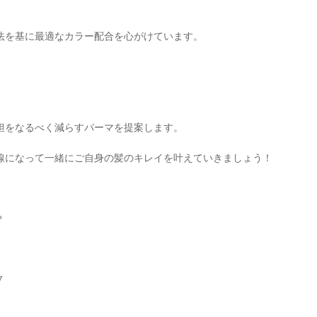
法を基に最適なカラー配合を心がけています。
担をなるべく減らすパーマを提案します。
線になって一緒にご自身の髪のキレイを叶えていきましょう！
＊
７