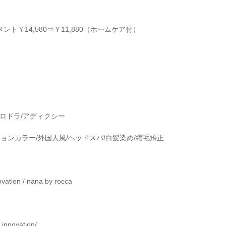
メント￥
14,580
⇒￥
11,880
（ホームケア付）
ロドラ
/
アディクシー
ションカラー
/
外国人風
/
ヘッドスパ
/
白髪染め
/
縮毛矯正
ovation / nana by rocca
_innovation/