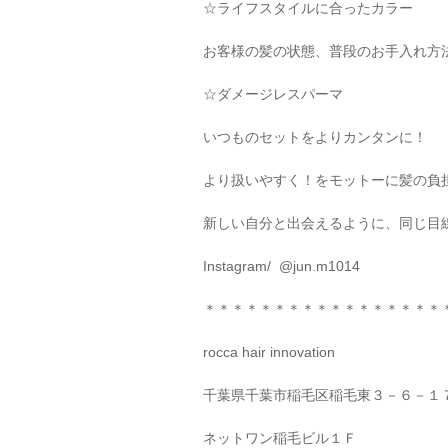
☆
ライフスタイルに合ったカラー
お客様の髪の状態、普段のお手入れ方
☆
ダメージレスパーマ
いつものセットをよりカンタンに！
より扱いやすく！をモットーに髪の負
新しい自分と出会えるように、同じ目
Instagram/
@jun.m1014
＊＊＊＊＊＊＊＊＊＊＊＊＊＊＊＊＊
rocca hair innovation
千葉県千葉市稲毛区稲毛東３－６－１
ネットワン稲毛ビル１Ｆ