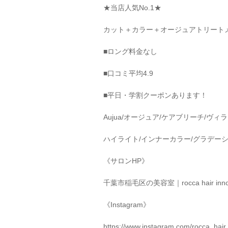
★
当店人気
No.1★
カット＋カラー＋オージュアトリート
■
ロング料金なし
■
口コミ平均
4.9
■
平日・学割クーポンあります！
Aujua/
オージュア
/
ケアブリーチ
/
ヴィラ
ハイライト
/
インナーカラー
/
グラデー
《サロン
HP
》
千葉市稲毛区の美容室｜
rocca hair inn
《
Instagram
》
https://www.instagram.com/rocca_hair