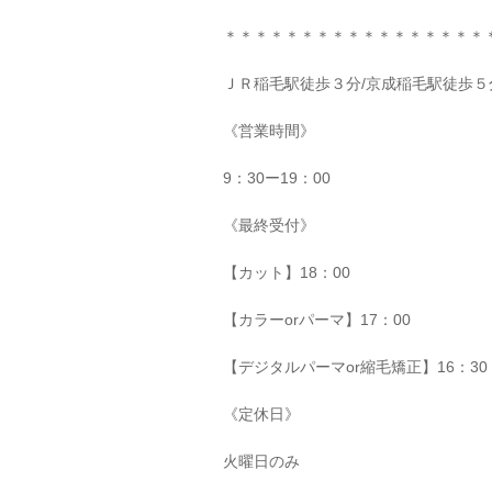
＊＊＊＊＊＊＊＊＊＊＊＊＊＊＊＊＊
ＪＲ稲毛駅徒歩３分
/
京成稲毛駅徒歩５
《営業時間》
9
：
30
ー
19
：
00
《最終受付》
【カット】
18
：
00
【カラー
or
パーマ】
17
：
00
【デジタルパーマ
or
縮毛矯正】
16
：
30
《定休日》
火曜日のみ