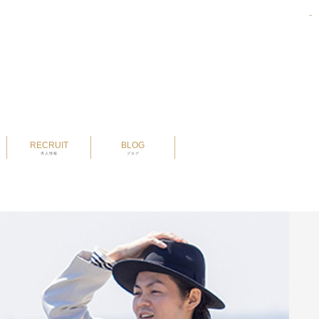
pmtoto
pm toto
pmtoto
pmtoto
pm toto
pm toto
RECRUIT
BLOG
求人情報
ブログ