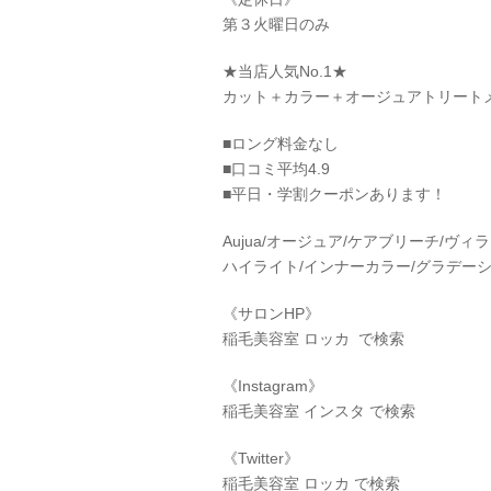
第３火曜日のみ
★当店人気No.1★
カット＋カラー＋オージュアトリートメント
■ロング料金なし
■口コミ平均4.9
■平日・学割クーポンあります！
Aujua/オージュア/ケアブリーチ/ヴ
ハイライト/インナーカラー/グラデーシ
《サロンHP》
稲毛美容室 ロッカ で検索
《Instagram》
稲毛美容室 インスタ で検索
《Twitter》
稲毛美容室 ロッカ で検索