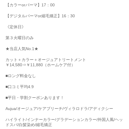
【カラー
or
パーマ】
17
：
00
【デジタルパーマ
or
縮毛矯正】
16
：
30
《定休日》
第３火曜日のみ
★
当店人気
No.1★
カット＋カラー＋オージュアトリートメント
￥
14,580
⇒￥
11,880
（ホームケア付）
■
ロング料金なし
■
口コミ平均
4.9
■
平日・学割クーポンあります！
Aujua/
オージュア
/
ケアブリーチ
/
ヴィラロドラ
/
アディクシー
ハイライト
/
インナーカラー
/
グラデーションカラー
/
外国人風
/
ヘッ
ドスパ
/
白髪染め
/
縮毛矯正