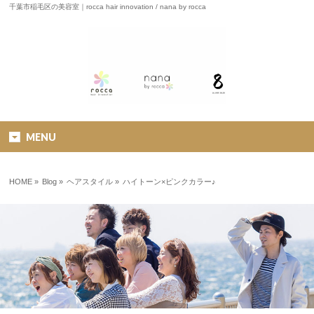
千葉市稲毛区の美容室｜rocca hair innovation / nana by rocca
MENU
HOME
»
Blog »
ヘアスタイル
»
ハイトーン×ピンクカラー♪