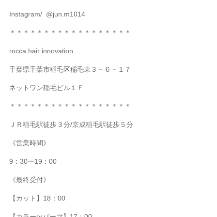
Instagram/
@jun.m1014
＊＊＊＊＊＊＊＊＊＊＊＊＊＊＊＊＊＊
rocca hair innovation
千葉県千葉市稲毛区稲毛東３－６－１７
ネットワン稲毛ビル１Ｆ
＊＊＊＊＊＊＊＊＊＊＊＊＊＊＊＊＊＊
ＪＲ稲毛駅徒歩３分
/
京成稲毛駅徒歩５分
《営業時間》
9
：
30
ー
19
：
00
《最終受付》
【カット】
18
：
00
【カラー
or
パーマ】
17
：
00