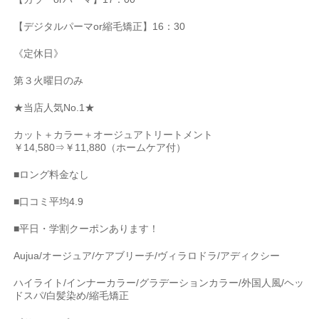
【デジタルパーマ
or
縮毛矯正】
16
：
30
《定休日》
第３火曜日のみ
★
当店人気
No.1★
カット＋カラー＋オージュアトリートメント
￥
14,580
⇒￥
11,880
（ホームケア付）
■
ロング料金なし
■
口コミ平均
4.9
■
平日・学割クーポンあります！
Aujua/
オージュア
/
ケアブリーチ
/
ヴィラロドラ
/
アディクシー
ハイライト
/
インナーカラー
/
グラデーションカラー
/
外国人風
/
ヘッ
ドスパ
/
白髪染め
/
縮毛矯正