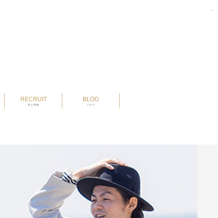
pmtoto
pm toto
pmtoto
pmtoto
pm toto
pm toto
RECRUIT
BLOG
求人情報
ブログ