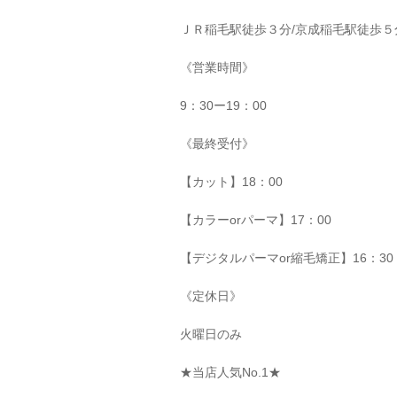
ＪＲ稲毛駅徒歩３分
/
京成稲毛駅徒歩５
《営業時間》
9
：
30
ー
19
：
00
《最終受付》
【カット】
18
：
00
【カラー
or
パーマ】
17
：
00
【デジタルパーマ
or
縮毛矯正】
16
：
30
《定休日》
火曜日のみ
★
当店人気
No.1★