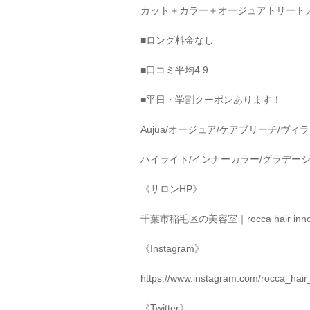
カット＋カラー＋オージュアトリート
■
ロング料金なし
■
口コミ平均
4.9
■
平日・学割クーポンあります！
Aujua/
オージュア
/
ケアブリーチ
/
ヴィラ
ハイライト
/
インナーカラー
/
グラデー
《サロン
HP
》
千葉市稲毛区の美容室｜
rocca hair inn
《
Instagram
》
https://www.instagram.com/rocca_hair
《
Twitter
》