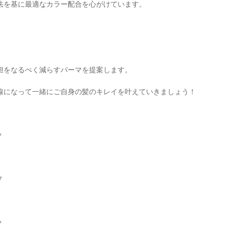
法を基に最適なカラー配合を心がけています。
担をなるべく減らすパーマを提案します。
線になって一緒にご自身の髪のキレイを叶えていきましょう！
＊
７
＊