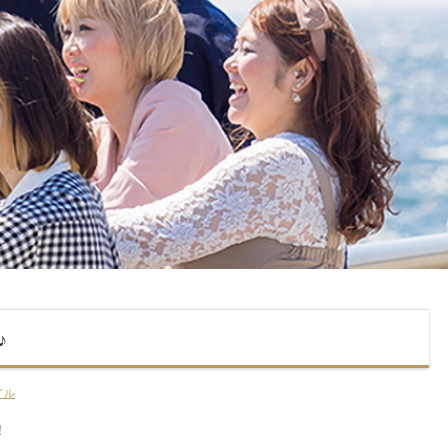
♪
イル
！