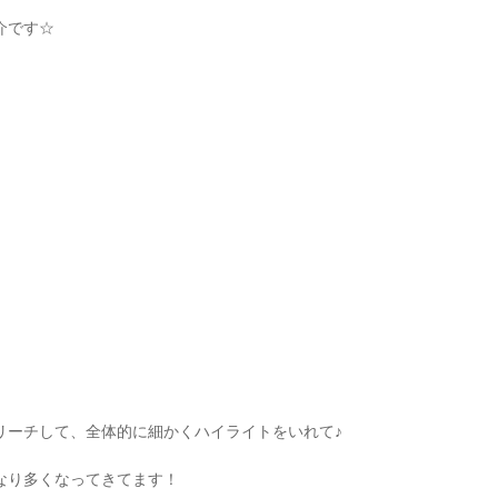
介です
☆
リーチして、全体的に細かくハイライトをいれて♪
なり多くなってきてます！