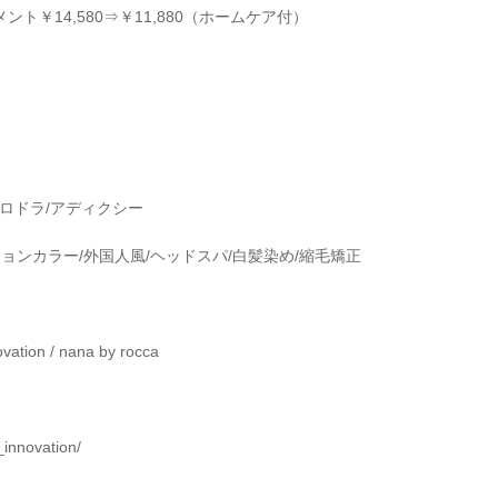
メント￥
14,580
⇒￥
11,880
（ホームケア付）
ロドラ
/
アディクシー
ションカラー
/
外国人風
/
ヘッドスパ
/
白髪染め
/
縮毛矯正
ovation / nana by rocca
_innovation/