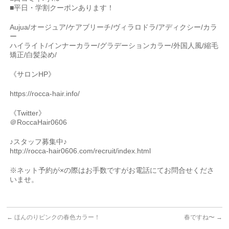
■平日・学割クーポンあります！
Aujua/オージュア/ケアブリーチ/ヴィラロドラ/アディクシー/カラ
ー
ハイライト/インナーカラー/グラデーションカラー/外国人風/縮毛
矯正/白髪染め/
《サロンHP》
https://rocca-hair.info/
《Twitter》
＠RoccaHair0606
♪スタッフ募集中♪
http://rocca-hair0606.com/recruit/index.html
※ネット予約が×の際はお手数ですがお電話にてお問合せくださ
いませ。
←
ほんのりピンクの春色カラー！
春ですね〜
→