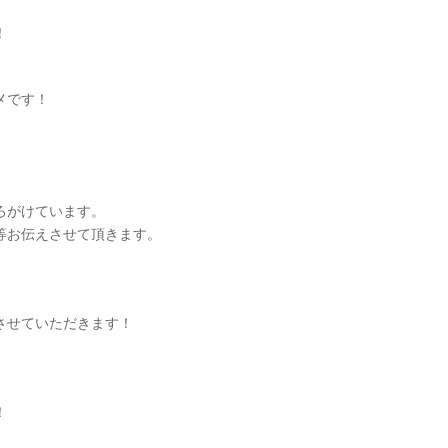
！
メです！
ろがけています。
等お伝えさせて頂きます。
させていただきます！
！