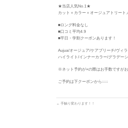
★当店人気No.1★
カット＋カラー＋オージュアトリートメント
■ロング料金なし
■口コミ平均4.9
■平日・学割クーポンあります！
Aujua/オージュア/ケアブリーチ/ヴ
ハイライト/インナーカラー/グラデーシ
※ネット予約が×の際はお手数ですが
ご予約は下クーポンから↓↓↓
←
手触り変わります！！