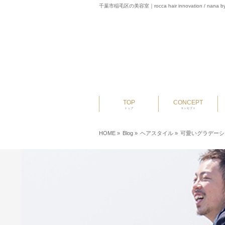
千葉市稲毛区の美容室｜rocca hair innovation / nana by
TOP
CONCEPT
トップ
コンセプト
HOME
»
Blog »
ヘアスタイル
»
可愛いグラデーシ