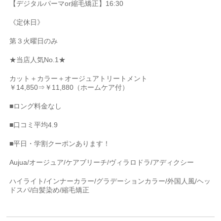
【デジタルパーマ
or
縮毛矯正】
16:30
《定休日》
第３火曜日のみ
★
当店人気
No.1★
カット＋カラー＋オージュアトリートメント
￥
14,850
⇒￥
11,880
（ホームケア付）
■
ロング料金なし
■
口コミ平均
4.9
■
平日・学割クーポンあります！
Aujua/
オージュア
/
ケアブリーチ
/
ヴィラロドラ
/
アディクシー
ハイライト
/
インナーカラー
/
グラデーションカラー
/
外国人風
/
ヘッ
ドスパ
/
白髪染め
/
縮毛矯正