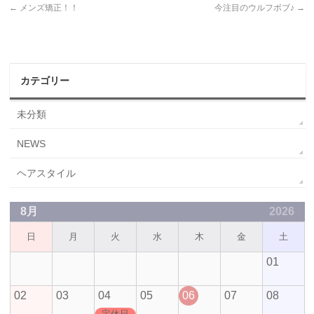
←
メンズ矯正！！
今注目のウルフボブ♪
→
カテゴリー
未分類
NEWS
ヘアスタイル
8月
2026
日
月
火
水
木
金
土
01
02
03
04
05
06
07
08
定休日