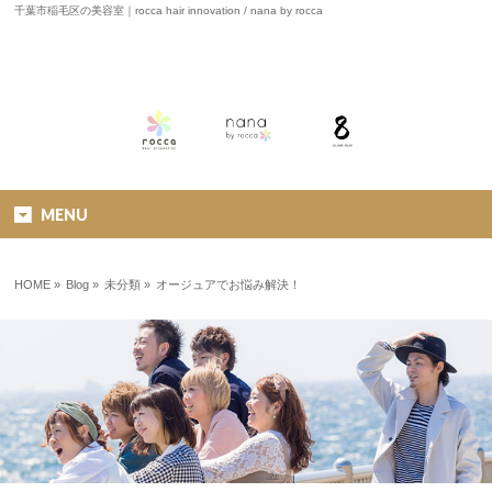
千葉市稲毛区の美容室｜rocca hair innovation / nana by rocca
MENU
HOME
»
Blog »
未分類
»
オージュアでお悩み解決！