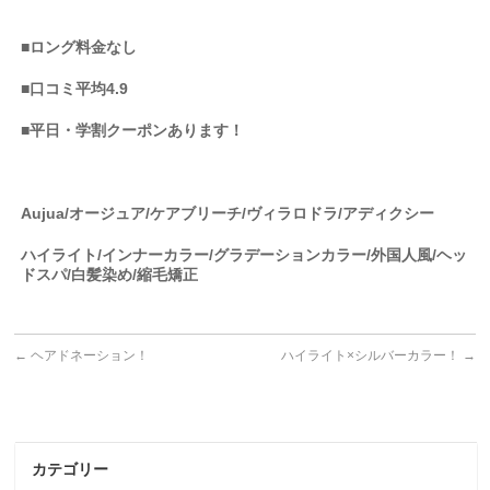
■ロング料金なし
■口コミ平均4.9
■平日・学割クーポンあります！
Aujua/オージュア/ケアブリーチ/ヴィラロドラ/アディクシー
ハイライト/インナーカラー/グラデーションカラー/外国人風/ヘッ
ドスパ/白髪染め/縮毛矯正
←
ヘアドネーション！
ハイライト×シルバーカラー！
→
カテゴリー