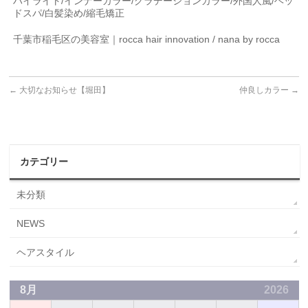
ハイライト
/
インナーカラー
/
グラデーションカラー
/
外国人風
/
ヘッ
ドスパ
/
白髪染め
/
縮毛矯正
千葉市稲毛区の美容室｜
rocca hair innovation / nana by rocca
←
大切なお知らせ【堀田】
仲良しカラー
→
カテゴリー
未分類
NEWS
ヘアスタイル
8月
2026