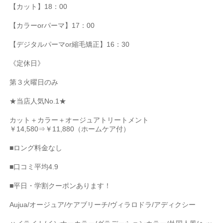
【カット】
18
：
00
【カラー
or
パーマ】
17
：
00
【デジタルパーマ
or
縮毛矯正】
16
：
30
《定休日》
第３火曜日のみ
★
当店人気
No.1★
カット＋カラー＋オージュアトリートメント
￥
14,580
⇒￥
11,880
（ホームケア付）
■
ロング料金なし
■
口コミ平均
4.9
■
平日・学割クーポンあります！
Aujua/
オージュア
/
ケアブリーチ
/
ヴィラロドラ
/
アディクシー