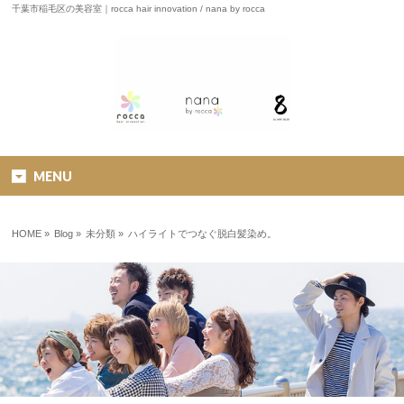
千葉市稲毛区の美容室｜rocca hair innovation / nana by rocca
MENU
HOME
»
Blog »
未分類
»
ハイライトでつなぐ脱白髪染め。