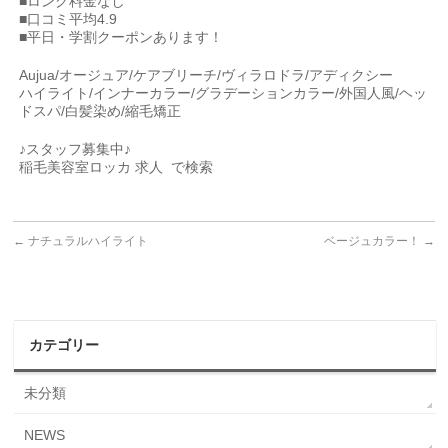
■ロング料金なし
■口コミ平均4.9
■平日・学割クーポンあります！
Aujua/オージュア/ケアブリーチ/ヴィラロドラ/アディクシー
ハイライト/インナーカラー/グラデーションカラー/外国人風/ヘッ
ドスパ/白髪染め/縮毛矯正
♪スタッフ募集中♪
稲毛美容室ロッカ 求人 で検索
←
ナチュラルハイライト
ベージュカラー！
→
カテゴリー
未分類
NEWS