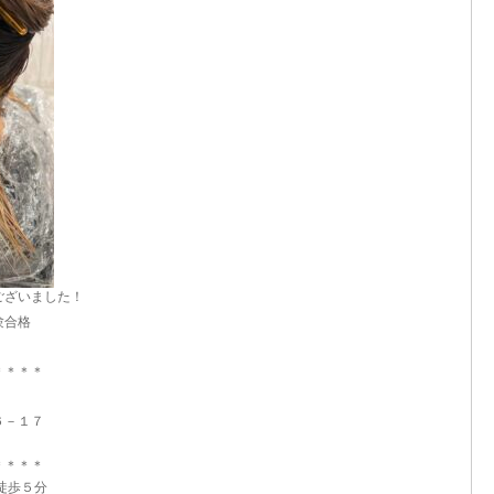
ございました！
験合格
＊＊＊＊
６－１７
＊＊＊＊
徒歩５分