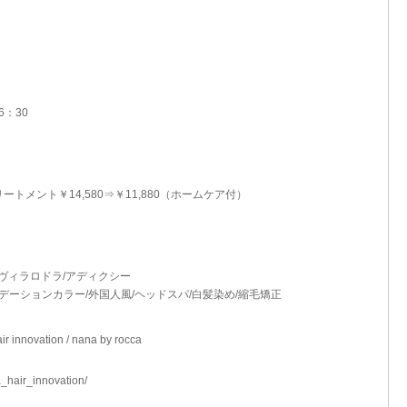
：30
トメント￥14,580⇒￥11,880（ホームケア付）
チ/ヴィラロドラ/アディクシー
デーションカラー/外国人風/ヘッドスパ/白髪染め/縮毛矯正
ovation / nana by rocca
_hair_innovation/