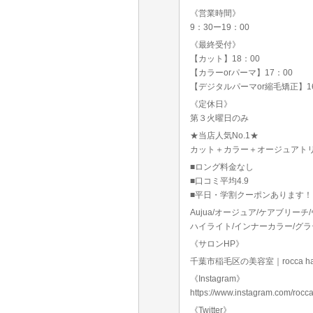
《営業時間》
9：30ー19：00
《最終受付》
【カット】18：00
【カラーorパーマ】17：00
【デジタルパーマor縮毛矯正】16
《定休日》
第３火曜日のみ
★当店人気No.1★
カット＋カラー＋オージュアトリー
■ロング料金なし
■口コミ平均4.9
■平日・学割クーポンあります！
Aujua/オージュア/ケアブリー
ハイライト/インナーカラー/グラ
《サロンHP》
千葉市稲毛区の美容室｜rocca hair inn
《Instagram》
https://www.instagram.com/rocca
《Twitter》