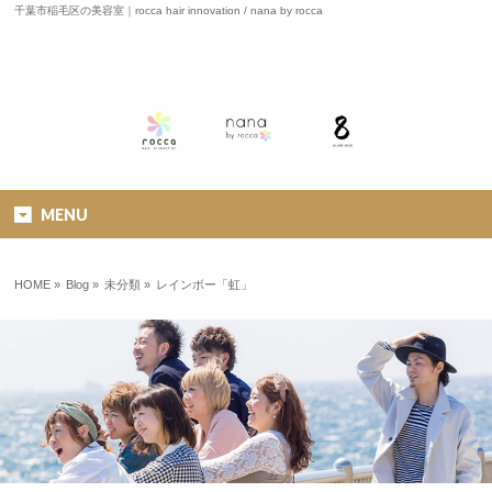
千葉市稲毛区の美容室｜rocca hair innovation / nana by rocca
MENU
HOME
»
Blog »
未分類
»
レインボー「虹」