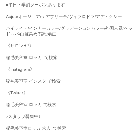
■
平日・学割クーポンあります！
Aujua/
オージュア
/
ケアブリーチ
/
ヴィラロドラ
/
アディクシー
ハイライト
/
インナーカラー
/
グラデーションカラー
/
外国人風
/
ヘッ
ドスパ
/
白髪染め
/
縮毛矯正
《サロン
HP
》
稲毛美容室
ロッカ
で検索
《
Instagram
》
稲毛美容室
インスタ
で検索
《
Twitter
》
稲毛美容室
ロッカ
で検索
♪スタッフ募集中♪
稲毛美容室ロッカ
求人
で検索