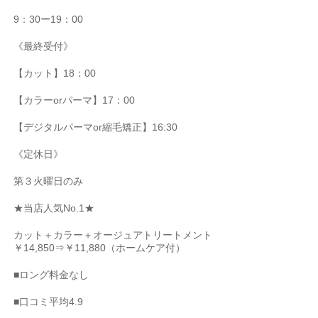
9
：
30
ー
19
：
00
《最終受付》
【カット】
18
：
00
【カラー
or
パーマ】
17
：
00
【デジタルパーマ
or
縮毛矯正】
16:30
《定休日》
第３火曜日のみ
★
当店人気
No.1★
カット＋カラー＋オージュアトリートメント
￥
14,850
⇒￥
11,880
（ホームケア付）
■
ロング料金なし
■
口コミ平均
4.9