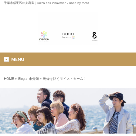
千葉市稲毛区の美容室｜rocca hair innovation / nana by rocca
MENU
HOME
»
Blog »
未分類
»
乾燥を防ぐモイストカーム！