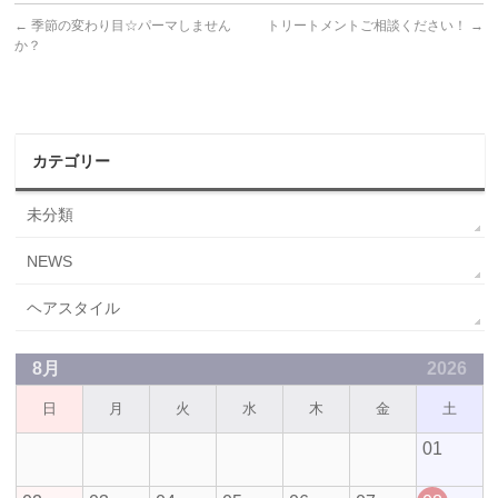
←
季節の変わり目☆パーマしません
トリートメントご相談ください！
→
か？
カテゴリー
未分類
NEWS
ヘアスタイル
8月
2026
日
月
火
水
木
金
土
01