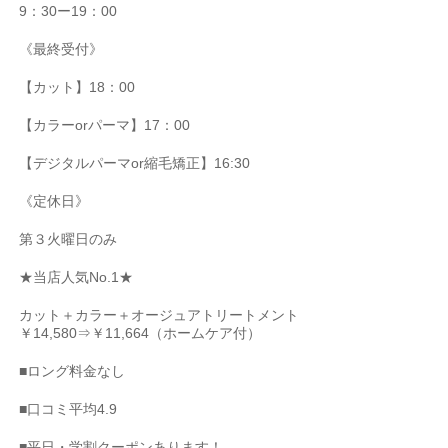
9
：
30
ー
19
：
00
《最終受付》
【カット】
18
：
00
【カラー
or
パーマ】
17
：
00
【デジタルパーマ
or
縮毛矯正】
16:30
《定休日》
第３火曜日のみ
★
当店人気
No.1★
カット＋カラー＋オージュアトリートメント
￥
14,580
⇒￥
11,664
（ホームケア付）
■
ロング料金なし
■
口コミ平均
4.9
■
平日・学割クーポンあります！