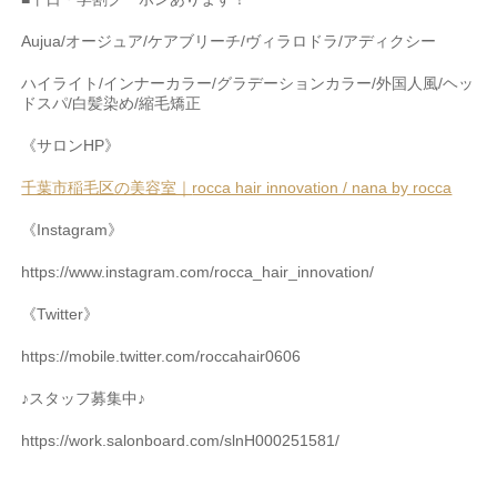
Aujua/
オージュア
/
ケアブリーチ
/
ヴィラロドラ
/
アディクシー
ハイライト
/
インナーカラー
/
グラデーションカラー
/
外国人風
/
ヘッ
ドスパ
/
白髪染め
/
縮毛矯正
《サロン
HP
》
千葉市稲毛区の美容室｜
rocca hair innovation / nana by rocca
《
Instagram
》
https://www.instagram.com/rocca_hair_innovation/
《
Twitter
》
https://mobile.twitter.com/roccahair0606
♪
スタッフ募集中♪
https://work.salonboard.com/slnH000251581/