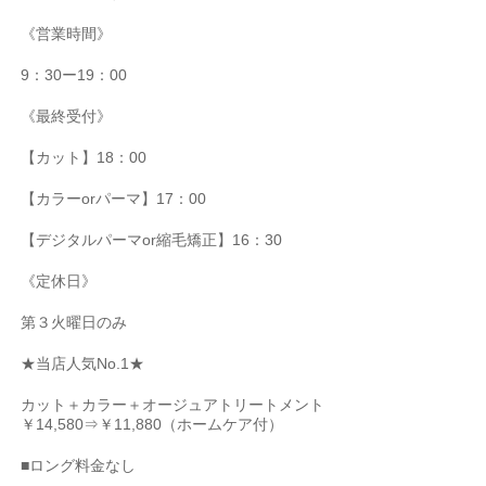
《営業時間》
9
：
30
ー
19
：
00
《最終受付》
【カット】
18
：
00
【カラー
or
パーマ】
17
：
00
【デジタルパーマ
or
縮毛矯正】
16
：
30
《定休日》
第３火曜日のみ
★
当店人気
No.1★
カット＋カラー＋オージュアトリートメント
￥
14,580
⇒￥
11,880
（ホームケア付）
■
ロング料金なし