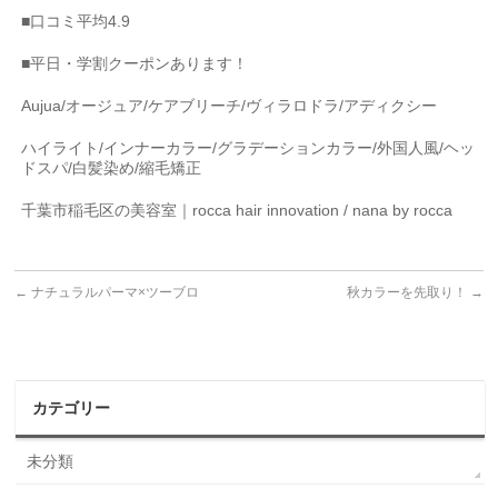
■
口コミ平均
4.9
■
平日・学割クーポンあります！
Aujua/
オージュア
/
ケアブリーチ
/
ヴィラロドラ
/
アディクシー
ハイライト
/
インナーカラー
/
グラデーションカラー
/
外国人風
/
ヘッ
ドスパ
/
白髪染め
/
縮毛矯正
千葉市稲毛区の美容室｜
rocca hair innovation / nana by rocca
←
ナチュラルパーマ×ツーブロ
秋カラーを先取り！
→
カテゴリー
未分類