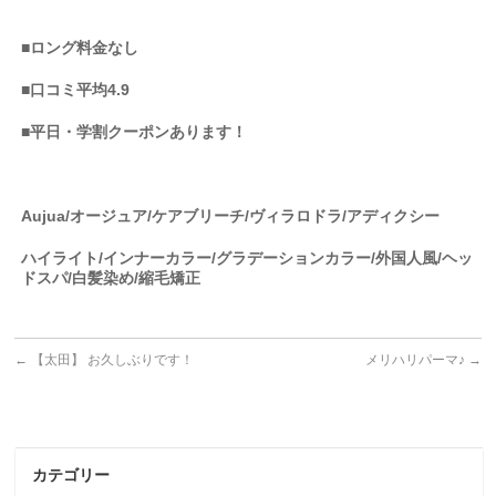
■ロング料金なし
■口コミ平均4.9
■平日・学割クーポンあります！
Aujua/オージュア/ケアブリーチ/ヴィラロドラ/アディクシー
ハイライト/インナーカラー/グラデーションカラー/外国人風/ヘッ
ドスパ/白髪染め/縮毛矯正
←
【太田】 お久しぶりです！
メリハリパーマ♪
→
カテゴリー