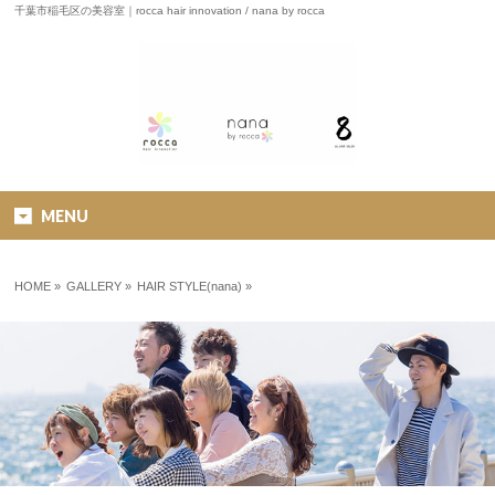
千葉市稲毛区の美容室｜rocca hair innovation / nana by rocca
MENU
HOME
»
GALLERY »
HAIR STYLE(nana)
»