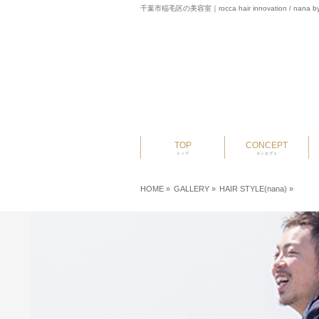
千葉市稲毛区の美容室｜rocca hair innovation / nana by
TOP
CONCEPT
トップ
コンセプト
HOME
»
GALLERY »
HAIR STYLE(nana)
»