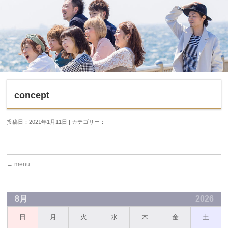
concept
投稿日：2021年1月11日 | カテゴリー：
←
menu
8月
2026
日
月
火
水
木
金
土