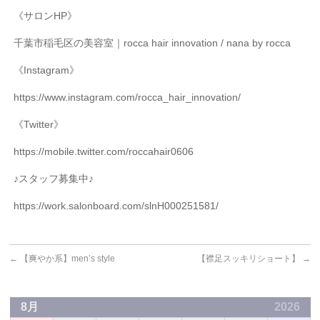
《サロン
HP
》
千葉市稲毛区の美容室｜
rocca hair innovation / nana by rocca
《
Instagram
》
https://www.instagram.com/rocca_hair_innovation/
《
Twitter
》
https://mobile.twitter.com/roccahair0606
♪
スタッフ募集中♪
https://work.salonboard.com/slnH000251581/
←
【爽やか系】men’s style
【襟足スッキリショート】
→
8月
2026