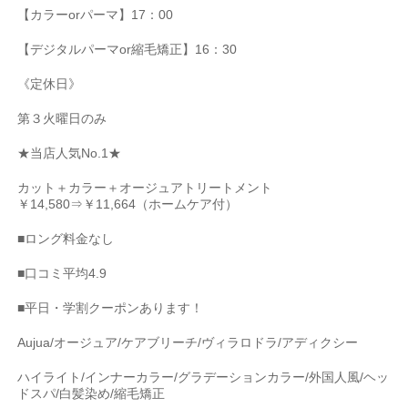
【カラー
or
パーマ】
17
：
00
【デジタルパーマ
or
縮毛矯正】
16
：
30
《定休日》
第３火曜日のみ
★
当店人気
No.1★
カット＋カラー＋オージュアトリートメント
￥
14,580
⇒￥
11,664
（ホームケア付）
■
ロング料金なし
■
口コミ平均
4.9
■
平日・学割クーポンあります！
Aujua/
オージュア
/
ケアブリーチ
/
ヴィラロドラ
/
アディクシー
ハイライト
/
インナーカラー
/
グラデーションカラー
/
外国人風
/
ヘッ
ドスパ
/
白髪染め
/
縮毛矯正