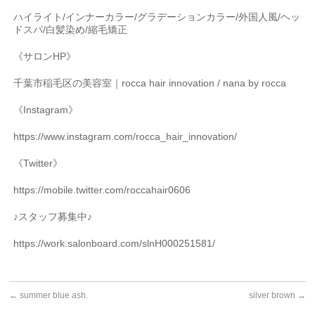
ハイライト
/
インナーカラー
/
グラデーションカラー
/
外国人風
/
ヘッ
ドスパ
/
白髪染め
/
縮毛矯正
《サロン
HP
》
千葉市稲毛区の美容室｜
rocca hair innovation / nana by rocca
《
Instagram
》
https://www.instagram.com/rocca_hair_innovation/
《
Twitter
》
https://mobile.twitter.com/roccahair0606
♪
スタッフ募集中♪
https://work.salonboard.com/slnH000251581/
←
summer blue ash.
silver brown
→