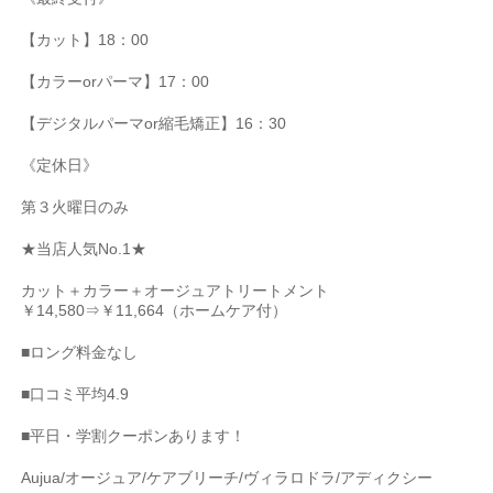
【カット】
18
：
00
【カラー
or
パーマ】
17
：
00
【デジタルパーマ
or
縮毛矯正】
16
：
30
《定休日》
第３火曜日のみ
★
当店人気
No.1★
カット＋カラー＋オージュアトリートメント
￥
14,580
⇒￥
11,664
（ホームケア付）
■
ロング料金なし
■
口コミ平均
4.9
■
平日・学割クーポンあります！
Aujua/
オージュア
/
ケアブリーチ
/
ヴィラロドラ
/
アディクシー