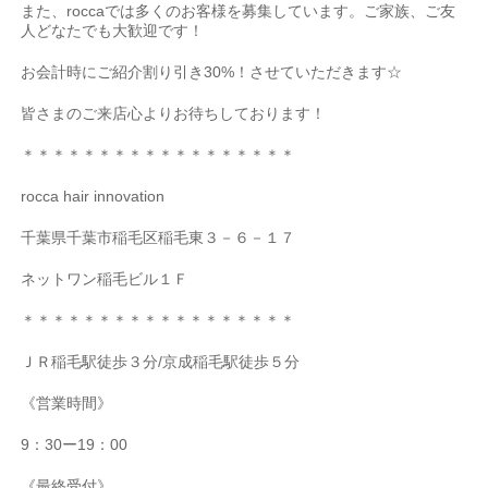
また、
rocca
では多くのお客様を募集しています。ご家族、ご友
人どなたでも大歓迎です！
お会計時にご紹介割り引き
30%
！させていただきます
☆
皆さまのご来店心よりお待ちしております！
＊＊＊＊＊＊＊＊＊＊＊＊＊＊＊＊＊＊
rocca hair innovation
千葉県千葉市稲毛区稲毛東３－６－１７
ネットワン稲毛ビル１Ｆ
＊＊＊＊＊＊＊＊＊＊＊＊＊＊＊＊＊＊
ＪＲ稲毛駅徒歩３分
/
京成稲毛駅徒歩５分
《営業時間》
9
：
30
ー
19
：
00
《最終受付》