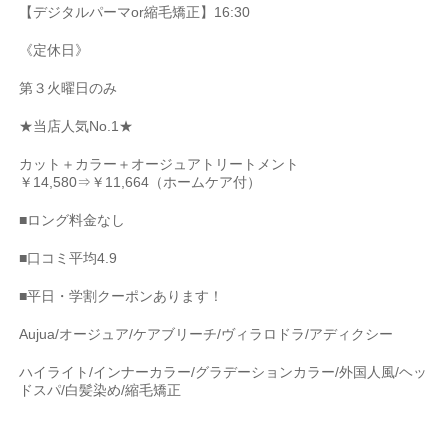
【デジタルパーマor縮毛矯正】16:30
《定休日》
第３火曜日のみ
★当店人気No.1★
カット＋カラー＋オージュアトリートメント
￥14,580⇒￥11,664（ホームケア付）
■ロング料金なし
■口コミ平均4.9
■平日・学割クーポンあります！
Aujua/オージュア/ケアブリーチ/ヴィラロドラ/アディクシー
ハイライト/インナーカラー/グラデーションカラー/外国人風/ヘッ
ドスパ/白髪染め/縮毛矯正