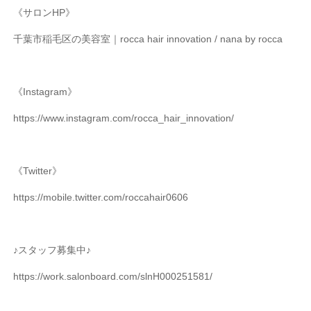
《サロンHP》
千葉市稲毛区の美容室｜rocca hair innovation / nana by rocca
《Instagram》
https://www.instagram.com/rocca_hair_innovation/
《Twitter》
https://mobile.twitter.com/roccahair0606
♪スタッフ募集中♪
https://work.salonboard.com/slnH000251581/