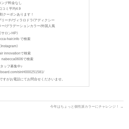
ロング料金なし
口コミ平均4.9
学割クーポンあります！
アブリーチ/ヴィラロドラ/アディクシー
ラー/グラデーションカラー/外国人風
《サロンHP》
rocca-hair.info で検索
Instagram》
air innovationで検索
abecca0606で検索
スタッフ募集中♪
lonboard.com/slnH000251581/
数ですがお電話にてお問合せくださいませ。
今年はちょっと個性派カラーにチャレンジ！
→