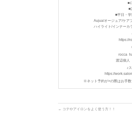
■
■
■平日・
Aujua/オージュア/ケ
ハイライト/インナーカ
https://
《
rocca h
渡辺個人 n
♪
https://work.sa
※ネット予約が×の際はお手
←
コテやアイロンをよく使う方！！