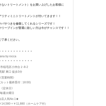
さないトリートメント）をお買い上げしたお客様に
アリティミニトリートメントが付いてきます！！
やパサつきを修復してくれるシリーズです！
やリーブインが普通に欲しい方は今がチャンスです！！
ご了承ください。
＊＊＊＊＊＊＊＊＊＊＊＊
ana by rocca
＊＊＊＊＊＊＊＊＊＊＊＊
市稲毛区小仲台２-8-2
稲毛駅 東口 徒歩3分
《営業時間》
0(カット最終受付 : 18:00)
《定休日》
毎週火曜日
当店人気No.1★
 ￥14,580⇒￥11,880（ホームケア付）