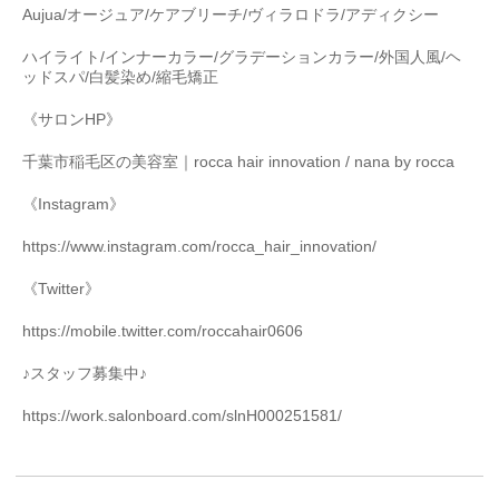
Aujua/
オージュア
/
ケアブリーチ
/
ヴィラロドラ
/
アディクシー
ハイライト
/
インナーカラー
/
グラデーションカラー
/
外国人風
/
ヘ
ッドスパ
/
白髪染め
/
縮毛矯正
《サロン
HP
》
千葉市稲毛区の美容室｜
rocca hair innovation / nana by rocca
《
Instagram
》
https://www.instagram.com/rocca_hair_innovation/
《
Twitter
》
https://mobile.twitter.com/roccahair0606
♪
スタッフ募集中♪
https://work.salonboard.com/slnH000251581/