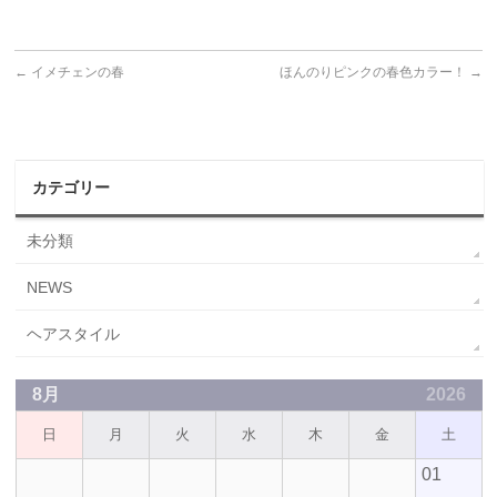
←
イメチェンの春
ほんのりピンクの春色カラー！
→
カテゴリー
未分類
NEWS
ヘアスタイル
8月
2026
日
月
火
水
木
金
土
01