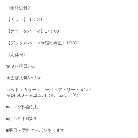
《最終受付》
【カット】
18
：
30
【カラー
or
パーマ】
17
：
00
【デジタルパーマ
or
縮毛矯正】
16:30
《定休日》
第３火曜日のみ
★
当店人気
No.1★
カット＋カラー＋オージュアトリートメント
￥
14,580
⇒￥
11,664
（ホームケア付）
■
ロング料金なし
■
口コミ平均
4.9
■
平日・学割クーポンあります！